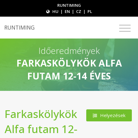
RUNTIMING
HU
|
EN
|
CZ
|
PL
RUNTIMING
Időeredmények
FARKASKÖLYKÖK ALFA
FUTAM 12-14 ÉVES
Farkaskölykök
Helyezések
Alfa futam 12-