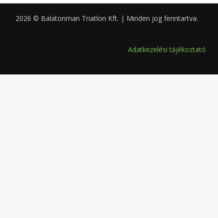
2026 © Balatonman Triatlon Kft. | Minden jog fenntartva.
0.056
Adatkezelési tájékoztató