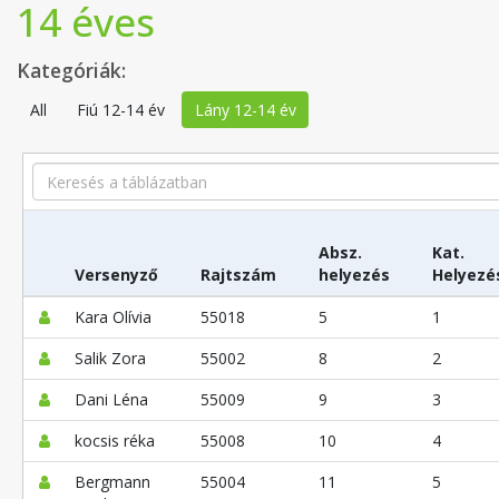
14 éves
Kategóriák:
All
Fiú 12-14 év
Lány 12-14 év
Search
Absz.
Kat.
Versenyző
Rajtszám
helyezés
Helyezé
Kara Olívia
55018
5
1
Salik Zora
55002
8
2
Dani Léna
55009
9
3
kocsis réka
55008
10
4
Bergmann
55004
11
5