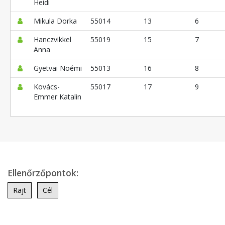
Heidi
Mikula Dorka
55014
13
6
Hanczvikkel
55019
15
7
Anna
Gyetvai Noémi
55013
16
8
Kovács-
55017
17
9
Emmer Katalin
Ellenőrzőpontok:
Rajt
Cél