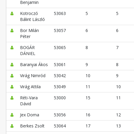
Benjamin
Kotroczó
53063
5
5
Bálint László
Bor Milán
53057
6
6
Péter
BOGÁR
53065
8
7
DÁNIEL
Baranyai Ákos
53061
9
8
Virág Nimród
53042
10
9
Virág Attila
53049
11
10
Réti-Vara
53000
15
11
Dávid
Jex Doma
53056
16
12
Berkes Zsolt
53064
17
13