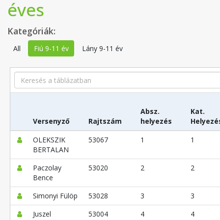
éves
Kategóriák:
All
Fiú 9-11 év
Lány 9-11 év
Search
Absz.
Kat.
Versenyző
Rajtszám
helyezés
Helyezé
OLEKSZIK
53067
1
1
BERTALAN
Paczolay
53020
2
2
Bence
Simonyi Fülöp
53028
3
3
Juszel
53004
4
4