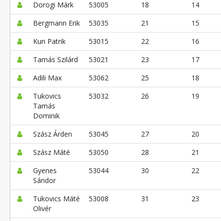
Dorogi Márk
53005
18
14
Bergmann Erik
53035
21
15
Kun Patrik
53015
22
16
Tamás Szilárd
53021
23
17
Adili Max
53062
25
18
Tukovics
53032
26
19
Tamás
Dominik
Szász Árden
53045
27
20
Szász Máté
53050
28
21
Gyenes
53044
30
22
Sándor
Tukovics Máté
53008
31
23
Olivér