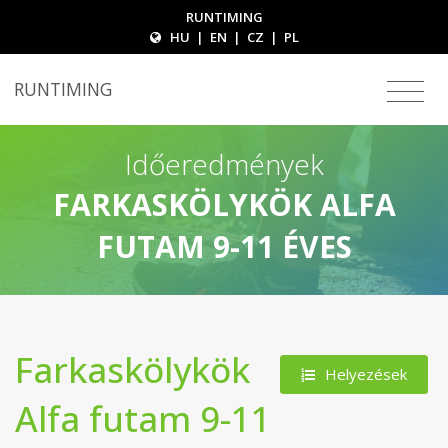
RUNTIMING
HU
|
EN
|
CZ
|
PL
RUNTIMING
Időeredmények
FARKASKÖLYKÖK ALFA
FUTAM 9-11 ÉVES
Farkaskölykök
Helyezések
Alfa futam 9-11