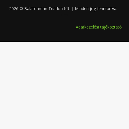
2026 © Balatonman Triatlon Kft. | Minden jog fenntartva.
0.045
Adatkezelési tájékoztató