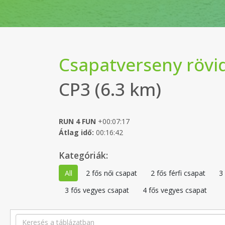
Csapatverseny rövi
CP3 (6.3 km)
RUN 4 FUN
+00:07:17
Átlag idő:
00:16:42
Kategóriák:
All
2 fős női csapat
2 fős férfi csapat
3
3 fős vegyes csapat
4 fős vegyes csapat
Search