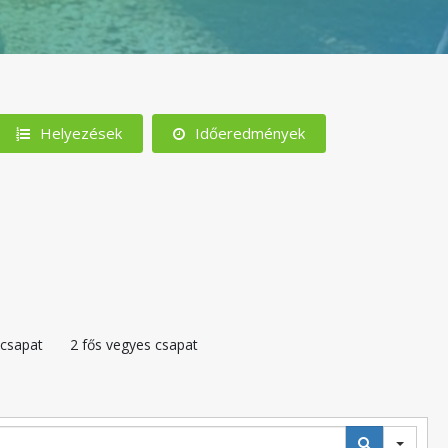
Helyezések
Időeredmények
i csapat
2 fős vegyes csapat