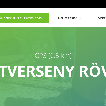
GHTERS' RUN PILISCSÉV 2025
HELYEZÉSEK
IDŐE
CP3 (6.3 km)
TVERSENY RÖ