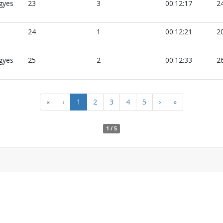
gyes
23
3
00:12:17
2
i
24
1
00:12:21
2
gyes
25
2
00:12:33
2
«
‹
1
2
3
4
5
›
»
1 / 5