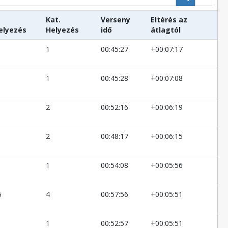
Kat.
Verseny
Eltérés az
elyezés
Helyezés
idő
átlagtól
1
00:45:27
+00:07:17
1
00:45:28
+00:07:08
2
00:52:16
+00:06:19
2
00:48:17
+00:06:15
1
00:54:08
+00:05:56
5
4
00:57:56
+00:05:51
1
00:52:57
+00:05:51