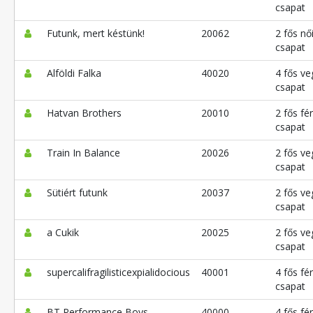
csapat
Futunk, mert késtünk!
20062
2 fős nő
csapat
Alföldi Falka
40020
4 fős ve
csapat
Hatvan Brothers
20010
2 fős fér
csapat
Train In Balance
20026
2 fős ve
csapat
Sütiért futunk
20037
2 fős ve
csapat
a Cukik
20025
2 fős ve
csapat
supercalifragilisticexpialidocious
40001
4 fős fér
csapat
BT Performance Boys
40000
4 fős fér