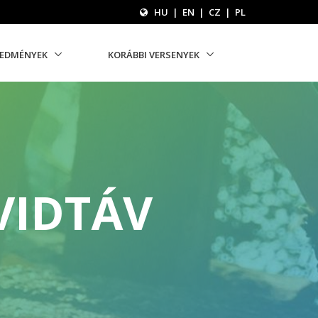
HU
|
EN
|
CZ
|
PL
REDMÉNYEK
KORÁBBI VERSENYEK
VIDTÁV