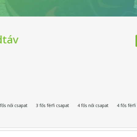
dtáv
 fős női csapat
3 fős férfi csapat
4 fős női csapat
4 fős férf