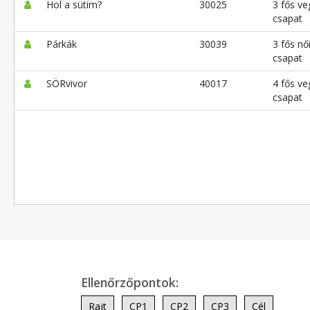
Hol a sütim?
30025
3 fős ve
csapat
Párkák
30039
3 fős nő
csapat
SÖRvivor
40017
4 fős ve
csapat
Ellenőrzőpontok:
Rajt
CP1
CP2
CP3
Cél