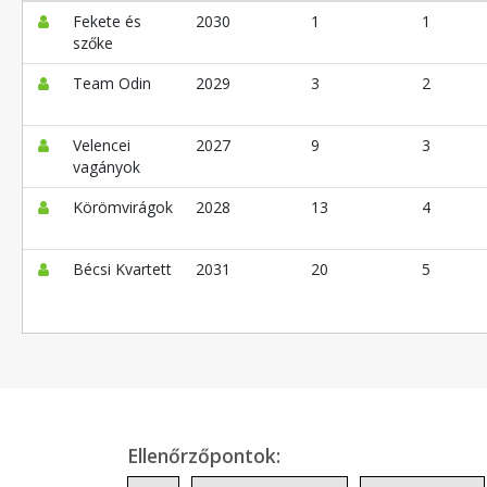
Fekete és
2030
1
1
szőke
Team Odin
2029
3
2
Velencei
2027
9
3
vagányok
Körömvirágok
2028
13
4
Bécsi Kvartett
2031
20
5
Ellenőrzőpontok: