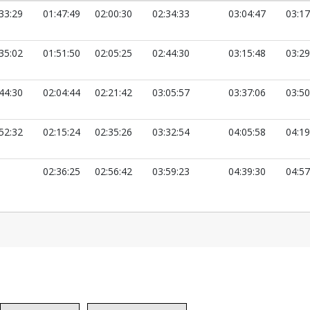
33:29
01:47:49
02:00:30
02:34:33
03:04:47
03:17
35:02
01:51:50
02:05:25
02:44:30
03:15:48
03:29
44:30
02:04:44
02:21:42
03:05:57
03:37:06
03:50
52:32
02:15:24
02:35:26
03:32:54
04:05:58
04:19
02:36:25
02:56:42
03:59:23
04:39:30
04:57