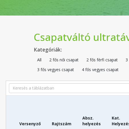
Csapatváltó ultratá
Kategóriák:
All
2 fős női csapat
2 fős férfi csapat
3
3 fős vegyes csapat
4 fős vegyes csapat
Search
Absz.
Kat.
Versenyző
Rajtszám
helyezés
Helyezé