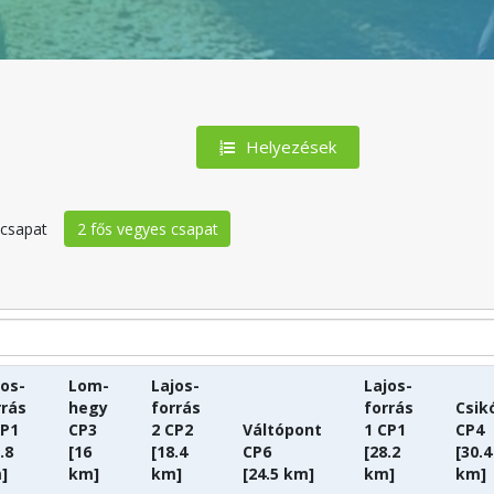
Helyezések
i csapat
2 fős vegyes csapat
jos-
Lom-
Lajos-
Lajos-
rrás
hegy
forrás
forrás
Csik
CP1
CP3
2 CP2
Váltópont
1 CP1
CP4
.8
[16
[18.4
CP6
[28.2
[30.4
]
km]
km]
[24.5 km]
km]
km]