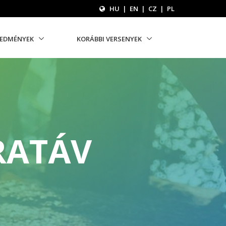
HU
|
EN
|
CZ
|
PL
REDMÉNYEK
KORÁBBI VERSENYEK
RATÁV