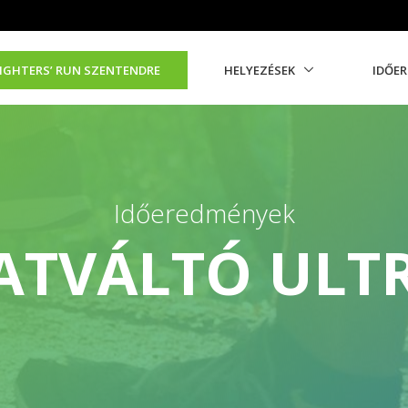
IGHTERS’ RUN SZENTENDRE
HELYEZÉSEK
IDŐE
Időeredmények
ATVÁLTÓ ULT