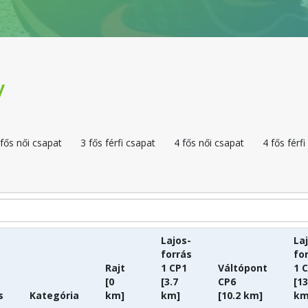
v
 fős női csapat
3 fős férfi csapat
4 fős női csapat
4 fős férf
Lajos-
La
forrás
fo
Rajt
1 CP1
Váltópont
1 
[0
[3.7
CP6
[13
s
Kategória
km]
km]
[10.2 km]
km