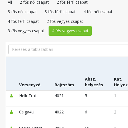
All
2 fős női csapat
2 fős férfi csapat
3 fős női csapat
3 fős férfi csapat
4 fős női csapat
4 fős férfi csapat
2 fős vegyes csapat
3 fős vegyes csapat
4 fős vegyes csapat
Search
Absz.
Kat.
Versenyző
Rajtszám
helyezés
Helyez
HelloTrail
4021
5
1
Csiga4U
4022
6
2