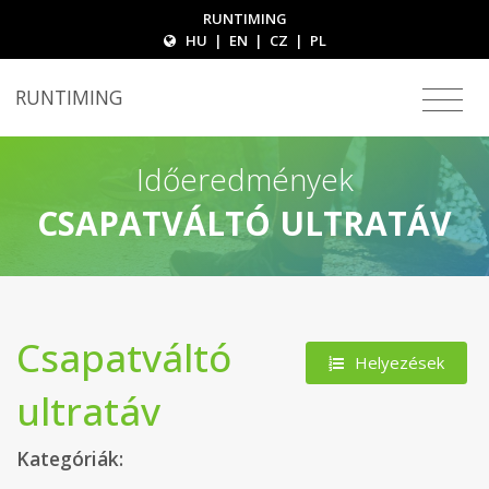
RUNTIMING
HU
|
EN
|
CZ
|
PL
RUNTIMING
Időeredmények
CSAPATVÁLTÓ ULTRATÁV
Csapatváltó
Helyezések
ultratáv
Kategóriák: