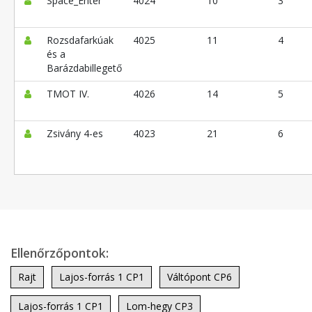
Space_Enter
4024
10
3
Rozsdafarkúak
4025
11
4
és a
Barázdabillegető
TMOT IV.
4026
14
5
Zsivány 4-es
4023
21
6
Ellenőrzőpontok:
Rajt
Lajos-forrás 1 CP1
Váltópont CP6
Lajos-forrás 1 CP1
Lom-hegy CP3