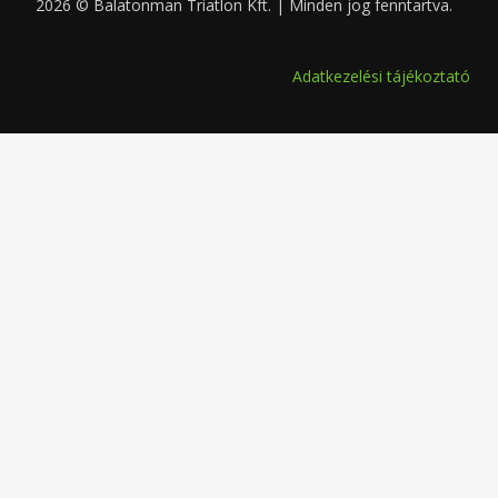
2026 © Balatonman Triatlon Kft. | Minden jog fenntartva.
0.039
Adatkezelési tájékoztató