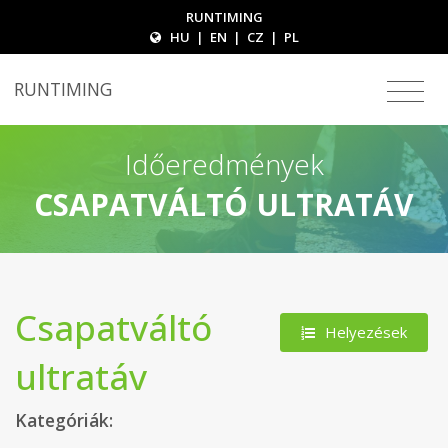
RUNTIMING
HU
|
EN
|
CZ
|
PL
RUNTIMING
Időeredmények
CSAPATVÁLTÓ ULTRATÁV
Csapatváltó
Helyezések
ultratáv
Kategóriák: