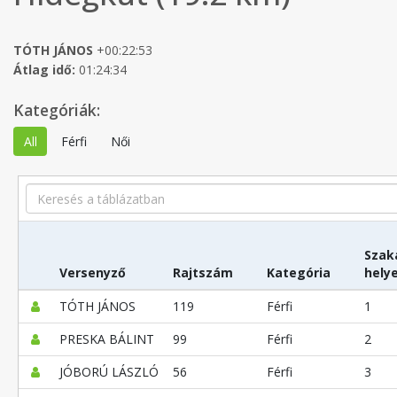
TÓTH JÁNOS
+00:22:53
Átlag idő:
01:24:34
Kategóriák:
All
Férfi
Női
Search
Szak
Versenyző
Rajtszám
Kategória
hely
TÓTH JÁNOS
119
Férfi
1
PRESKA BÁLINT
99
Férfi
2
JÓBORÚ LÁSZLÓ
56
Férfi
3