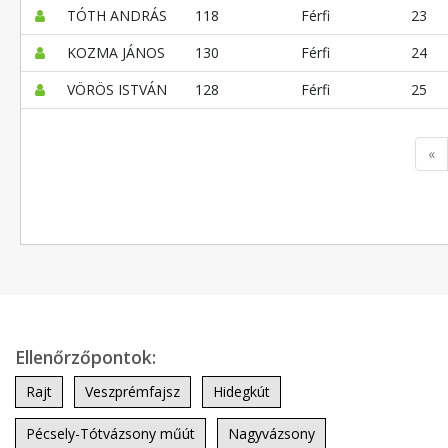
TÓTH ANDRÁS
118
Férfi
23
KOZMA JÁNOS
130
Férfi
24
VÖRÖS ISTVÁN
128
Férfi
25
«
Ellenőrzőpontok:
Rajt
Veszprémfajsz
Hidegkút
Pécsely-Tótvázsony műút
Nagyvázsony