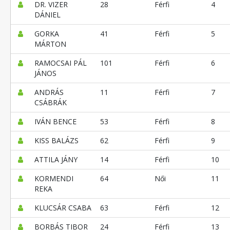
DR. VIZER
28
Férfi
4
DÁNIEL
GORKA
41
Férfi
5
MÁRTON
RAMOCSAI PÁL
101
Férfi
6
JÁNOS
ANDRÁS
11
Férfi
7
CSÁBRÁK
IVÁN BENCE
53
Férfi
8
KISS BALÁZS
62
Férfi
9
ATTILA JÁNY
14
Férfi
10
KORMENDI
64
Női
11
REKA
KLUCSÁR CSABA
63
Férfi
12
BORBÁS TIBOR
24
Férfi
13