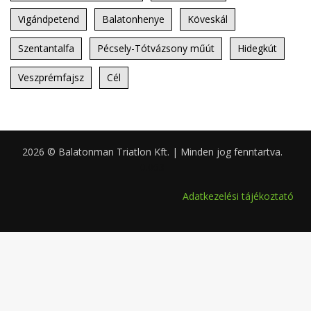
Vigándpetend
Balatonhenye
Köveskál
Szentantalfa
Pécsely-Tótvázsony műút
Hidegkút
Veszprémfajsz
Cél
2026 © Balatonman Triatlon Kft. | Minden jog fenntartva.
0.063
Adatkezelési tájékoztató