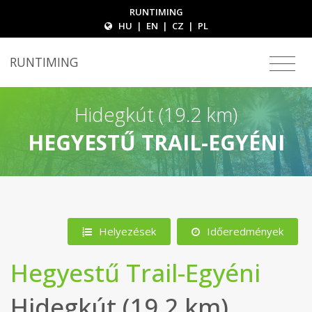
RUNTIMING
HU
|
EN
|
CZ
|
PL
RUNTIMING
Hidegkút (19.2 km)
HEGYESTŰ TRAIL-EGYÉNI
Helyezések
Időeredmények
Hegyestű Trail-Egyéni
Hidegkút (19.2 km)