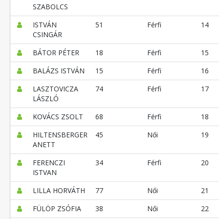
SZABOLCS
ISTVÁN
51
Férfi
14
CSINGÁR
BÁTOR PÉTER
18
Férfi
15
BALÁZS ISTVÁN
15
Férfi
16
LASZTOVICZA
74
Férfi
17
LÁSZLÓ
KOVÁCS ZSOLT
68
Férfi
18
HILTENSBERGER
45
Női
19
ANETT
FERENCZI
34
Férfi
20
ISTVAN
LILLA HORVÁTH
77
Női
21
FÜLÖP ZSÓFIA
38
Női
22