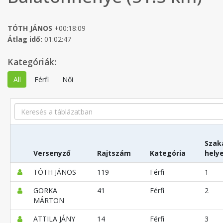
TÓTH JÁNOS
+00:18:09
Átlag idő:
01:02:47
Kategóriák:
All
Férfi
Női
Search
Szak
Versenyző
Rajtszám
Kategória
hely
TÓTH JÁNOS
119
Férfi
1
GORKA
41
Férfi
2
MÁRTON
ATTILA JÁNY
14
Férfi
3