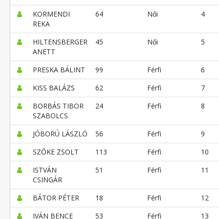
KORMENDI
64
Női
4
REKA
HILTENSBERGER
45
Női
5
ANETT
PRESKA BÁLINT
99
Férfi
6
KISS BALÁZS
62
Férfi
7
BORBÁS TIBOR
24
Férfi
8
SZABOLCS
JÓBORÚ LÁSZLÓ
56
Férfi
9
SZŐKE ZSOLT
113
Férfi
10
ISTVÁN
51
Férfi
11
CSINGÁR
BÁTOR PÉTER
18
Férfi
12
IVÁN BENCE
53
Férfi
13