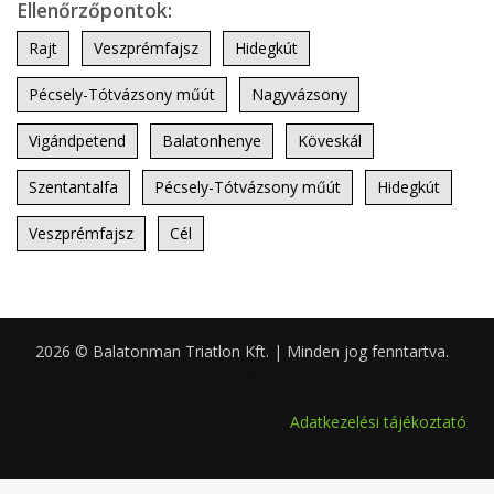
Ellenőrzőpontok:
Rajt
Veszprémfajsz
Hidegkút
Pécsely-Tótvázsony műút
Nagyvázsony
Vigándpetend
Balatonhenye
Köveskál
Szentantalfa
Pécsely-Tótvázsony műút
Hidegkút
Veszprémfajsz
Cél
2026 © Balatonman Triatlon Kft. | Minden jog fenntartva.
0.039
Adatkezelési tájékoztató