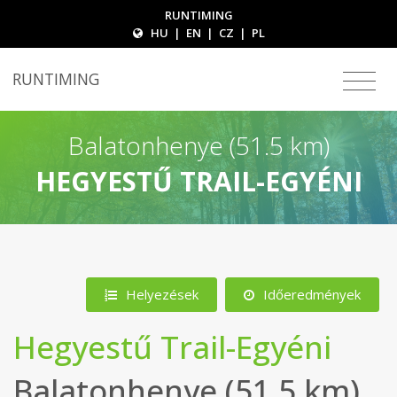
RUNTIMING
HU
|
EN
|
CZ
|
PL
RUNTIMING
Balatonhenye (51.5 km)
HEGYESTŰ TRAIL-EGYÉNI
Helyezések
Időeredmények
Hegyestű Trail-Egyéni
Balatonhenye (51.5 km)