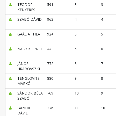
TEODOR
591
3
3
KENYERES
SZABÓ DÁVID
962
4
4
GAÁL ATTILA
924
5
5
NAGY KORNÉL
44
6
6
JÁNOS
772
8
7
HRABOVSZKI
TENGLOVITS
880
9
8
MÁRKÓ
SÁNDOR BÉLA
769
10
9
SZABÓ
BÁNHIDI
276
11
10
DÁVID