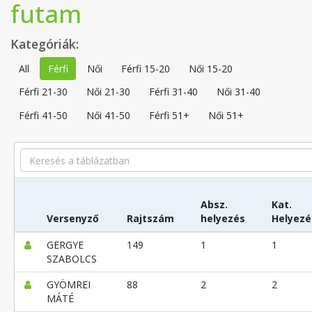
futam
Kategóriák:
All
Férfi
Női
Férfi 15-20
Női 15-20
Férfi 21-30
Női 21-30
Férfi 31-40
Női 31-40
Férfi 41-50
Női 41-50
Férfi 51+
Női 51+
Search
Absz.
Kat.
Versenyző
Rajtszám
helyezés
Helyezé
GERGYE
149
1
1
SZABOLCS
GYÖMREI
88
2
2
MÁTÉ