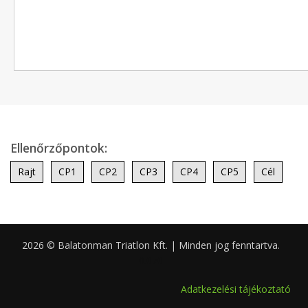
Ellenőrzőpontok:
Rajt
CP1
CP2
CP3
CP4
CP5
Cél
2026 © Balatonman Triatlon Kft. | Minden jog fenntartva.
0.070
Adatkezelési tájékoztató