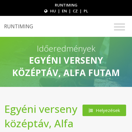
RUNTIMING
HU
|
EN
|
CZ
|
PL
RUNTIMING
Időeredmények
EGYÉNI VERSENY
KÖZÉPTÁV, ALFA FUTAM
Egyéni verseny
Helyezések
középtáv, Alfa