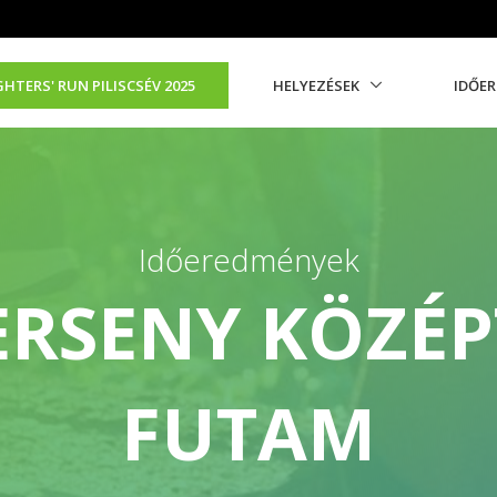
GHTERS' RUN PILISCSÉV 2025
HELYEZÉSEK
IDŐE
Időeredmények
ERSENY KÖZÉP
FUTAM