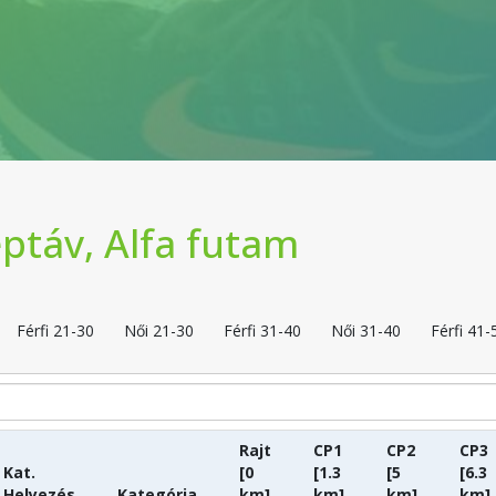
ptáv, Alfa futam
Férfi 21-30
Női 21-30
Férfi 31-40
Női 31-40
Férfi 41-
Rajt
CP1
CP2
CP3
Kat.
[0
[1.3
[5
[6.3
Helyezés
Kategória
km]
km]
km]
km]