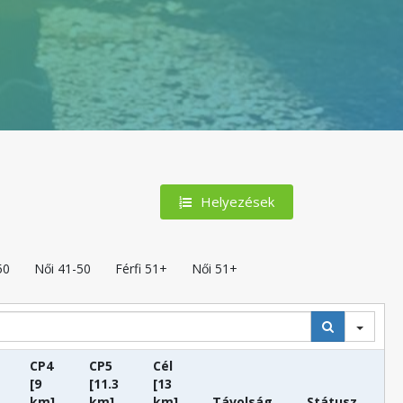
Helyezések
50
Női 41-50
Férfi 51+
Női 51+
CP4
CP5
Cél
[9
[11.3
[13
km]
km]
km]
Távolság
Státusz