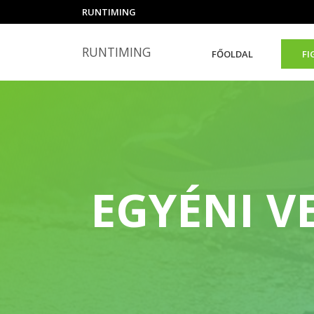
RUNTIMING
RUNTIMING
FŐOLDAL
FI
EGYÉNI V