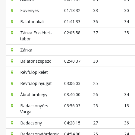
Fövenyes
01:13:32
33
30
Balatonakali
01:41:33
36
34
Zánka Erzsébet-
02:05:58
37
35
tábor
Zánka
Balatonszepezd
02:40:37
30
Révfülöp kelet
Révfülöp nyugat
03:06:03
25
Ábrahámhegy
03:40:00
26
34
Badacsonyörs
03:56:03
25
13
Varga
Badacsony
04:28:15
27
36
Badacsonytördemic
04:54:00
25
24