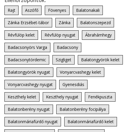
Ellenőrzőpontok:
Rajt
Aszófő
Fövenyes
Balatonakali
Zánka Erzsébet-tábor
Zánka
Balatonszepezd
Révfülöp kelet
Révfülöp nyugat
Ábrahámhegy
Badacsonyörs Varga
Badacsony
Badacsonytördemic
Szigliget
Balatongyörök kelet
Balatongyörök nyugat
Vonyarcvashegy kelet
Vonyarcvashegy nyugat
Gyenesdiás
Keszthely kelet
Keszthely nyugat
Fenékpuszta
Balatonberény nyugat
Balatonberény focipálya
Balatonmáriafürdő nyugat
Balatonmáriafürdő kelet