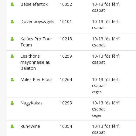
Bébielefántok
10052
10-13 fős férfi
csapat
Dover boys&girls
10101
10-13 fős férfi
csapat
Kalács Pro Tour
10218
10-13 fős férfi
Team
csapat
Les thons
10259
10-13 fős férfi
mayonnaise au
csapat
Balaton
M.iles P.er H.our
10264
10-13 fős férfi
csapat
ceges
NagyKakas
10293
10-13 fős férfi
csapat
ceges
Run4Wine
10354
10-13 fős férfi
csapat