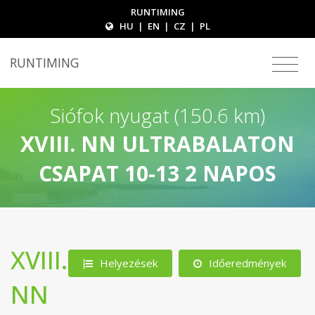
RUNTIMING
HU
|
EN
|
CZ
|
PL
RUNTIMING
Siófok nyugat (150.6 km)
XVIII. NN ULTRABALATON
CSAPAT 10-13 2 NAPOS
XVIII.
Helyezések
Időeredmények
NN