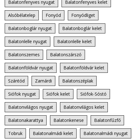
Balatonfenyves nyugat
Balatonfenyves kelet
Alsóbélatelep
Fonyód
Fonyódliget
Balatonboglár nyugat
Balatonboglár kelet
Balatonlelle nyugat
Balatonlelle kelet
Balatonszemes
Balatonszárszó
Balatonföldvár nyugat
Balatonföldvár kelet
Szántód
Zamárdi
Balatonszéplak
Siófok nyugat
Siófok kelet
Siófok-Sóstó
Balatonvilágos nyugat
Balatonvilágos kelet
Balatonakarattya
Balatonkenese
Balatonfűzfő
Tobruk
Balatonalmádi kelet
Balatonalmádi nyugat