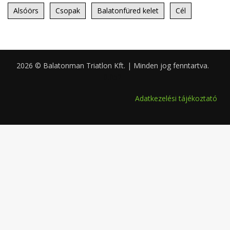
Alsóörs
Csopak
Balatonfüred kelet
Cél
2026 © Balatonman Triatlon Kft. | Minden jog fenntartva.
0.052
Adatkezelési tájékoztató