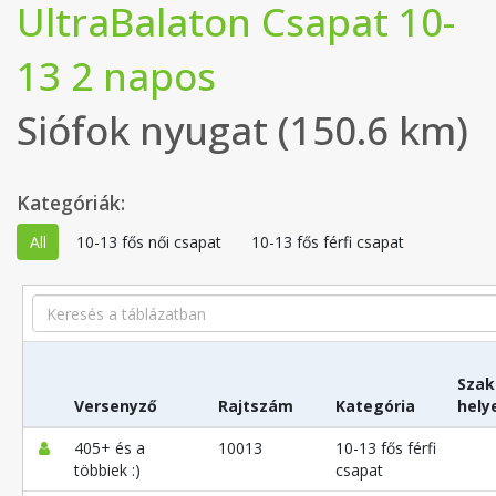
UltraBalaton Csapat 10-
13 2 napos
Siófok nyugat (150.6 km)
Kategóriák:
All
10-13 fős női csapat
10-13 fős férfi csapat
Search
Szak
Versenyző
Rajtszám
Kategória
hely
405+ és a
10013
10-13 fős férfi
többiek :)
csapat