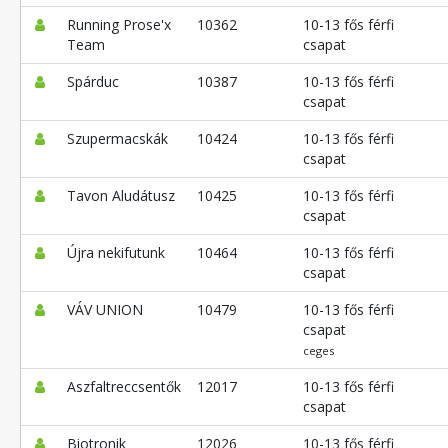
Running Prose'x
10362
10-13 fős férfi
Team
csapat
Spárduc
10387
10-13 fős férfi
csapat
Szupermacskák
10424
10-13 fős férfi
csapat
Tavon Aludátusz
10425
10-13 fős férfi
csapat
Újra nekifutunk
10464
10-13 fős férfi
csapat
VÁV UNION
10479
10-13 fős férfi
csapat
ceges
Aszfaltreccsentők
12017
10-13 fős férfi
csapat
Biotronik
12026
10-13 fős férfi