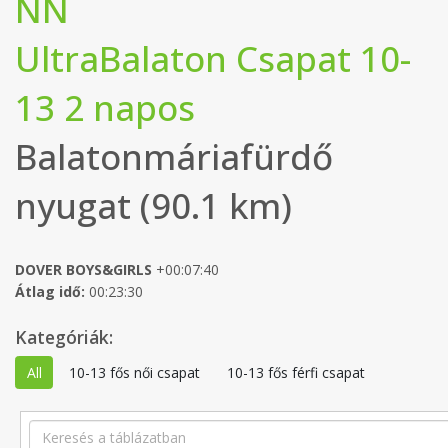
NN
UltraBalaton Csapat 10-
13 2 napos
Balatonmáriafürdő
nyugat (90.1 km)
DOVER BOYS&GIRLS
+00:07:40
Átlag idő:
00:23:30
Kategóriák:
All
10-13 fős női csapat
10-13 fős férfi csapat
Search