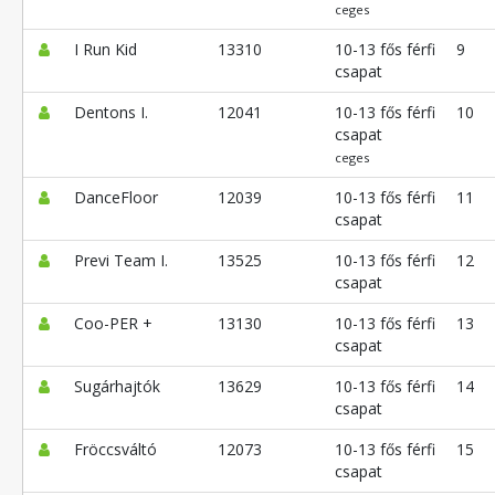
ceges
I Run Kid
13310
10-13 fős férfi
9
csapat
Dentons I.
12041
10-13 fős férfi
10
csapat
ceges
DanceFloor
12039
10-13 fős férfi
11
csapat
Previ Team I.
13525
10-13 fős férfi
12
csapat
Coo-PER +
13130
10-13 fős férfi
13
csapat
Sugárhajtók
13629
10-13 fős férfi
14
csapat
Fröccsváltó
12073
10-13 fős férfi
15
csapat