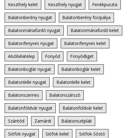
Keszthely kelet
Keszthely nyugat
Fenékpuszta
Balatonberény nyugat
Balatonberény focipálya
Balatonmáriafürdő nyugat
Balatonmáriafürdő kelet
Balatonfenyves nyugat
Balatonfenyves kelet
Alsóbélatelep
Fonyód
Fonyódliget
Balatonboglár nyugat
Balatonboglár kelet
Balatonlelle nyugat
Balatonlelle kelet
Balatonszemes
Balatonszárszó
Balatonföldvár nyugat
Balatonföldvár kelet
Szántód
Zamárdi
Balatonszéplak
Siófok nyugat
Siófok kelet
Siófok-Sóstó