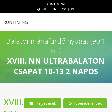
RUNTIMING
HU
|
EN
|
CZ
|
PL
RUNTIMING
Balatonmáriafürdő nyugat (90.1
km)
XVIII. NN ULTRABALATON
CSAPAT 10-13 2 NAPOS
XVIII.
Helyezések
Időeredmények