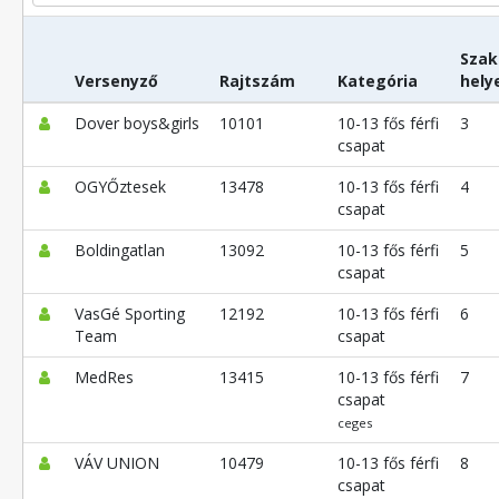
Szak
Versenyző
Rajtszám
Kategória
hely
Dover boys&girls
10101
10-13 fős férfi
3
csapat
OGYŐztesek
13478
10-13 fős férfi
4
csapat
Boldingatlan
13092
10-13 fős férfi
5
csapat
VasGé Sporting
12192
10-13 fős férfi
6
Team
csapat
MedRes
13415
10-13 fős férfi
7
csapat
ceges
VÁV UNION
10479
10-13 fős férfi
8
csapat