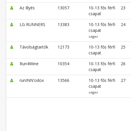
Az Illyés
13057
10-13 fős férfi
23
csapat
LG RUNNERS
13383
10-13 fős férfi
24
csapat
ceges
Távolságtartók
12173
10-13 fős férfi
25
csapat
Run4Wine
10354
10-13 fős férfi
26
csapat
runINN'odox
13566
10-13 fős férfi
27
csapat
ceges