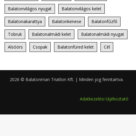
Balatonvilágos nyugat
Balatonvilágos kelet
Balatonakarattya
Balatonkenese
Balatonfűzfő
Tobruk
Balatonalmádi kelet
Balatonalmádi nyugat
Alsóörs
Csopak
Balatonfüred kelet
Cél
2026 © Balatonman Triatlon Kft. | Minden jog fenntartva.
0.060
Adatkezelési tájékoztató