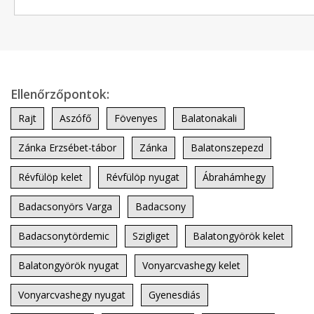
Ellenőrzőpontok:
Rajt
Aszófő
Fövenyes
Balatonakali
Zánka Erzsébet-tábor
Zánka
Balatonszepezd
Révfülöp kelet
Révfülöp nyugat
Ábrahámhegy
Badacsonyörs Varga
Badacsony
Badacsonytördemic
Szigliget
Balatongyörök kelet
Balatongyörök nyugat
Vonyarcvashegy kelet
Vonyarcvashegy nyugat
Gyenesdiás