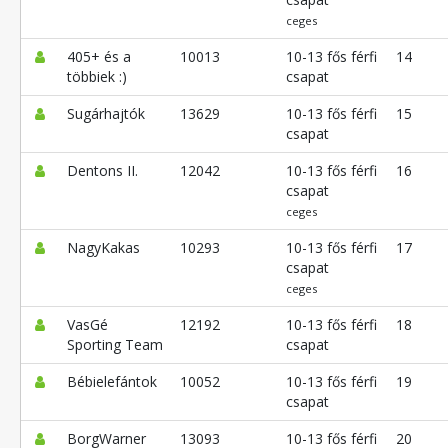
ceges
405+ és a
10013
10-13 fős férfi
14
többiek :)
csapat
Sugárhajtók
13629
10-13 fős férfi
15
csapat
Dentons II.
12042
10-13 fős férfi
16
csapat
ceges
NagyKakas
10293
10-13 fős férfi
17
csapat
ceges
VasGé
12192
10-13 fős férfi
18
Sporting Team
csapat
Bébielefántok
10052
10-13 fős férfi
19
csapat
BorgWarner
13093
10-13 fős férfi
20