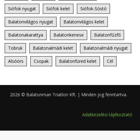
Siófok nyugat
Siófok kelet
Siófok-Sóstó
Balatonvilágos nyugat
Balatonvilágos kelet
Balatonakarattya
Balatonkenese
Balatonfűzfő
Tobruk
Balatonalmádi kelet
Balatonalmádi nyugat
Alsóörs
Csopak
Balatonfüred kelet
Cél
2026 © Balatonman Triatlon Kft. | Minden jog fenntartva.
0.056
Adatkezelési tájékoztató