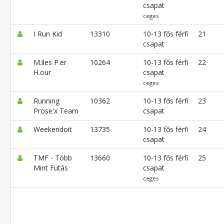
csapat
ceges
I Run Kid
13310
10-13 fős férfi
21
csapat
M.iles P.er
10264
10-13 fős férfi
22
H.our
csapat
ceges
Running
10362
10-13 fős férfi
23
Prose'x Team
csapat
Weekendoit
13735
10-13 fős férfi
24
csapat
TMF - Több
13660
10-13 fős férfi
25
Mint Futás
csapat
ceges