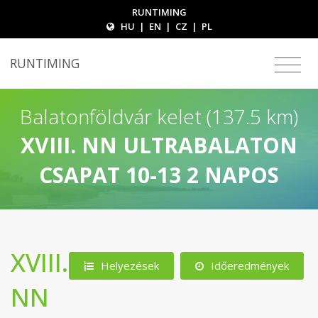
RUNTIMING
HU
|
EN
|
CZ
|
PL
RUNTIMING
Balatonföldvár kelet (137.5 km)
XVIII. NN ULTRABALATON
CSAPAT 10-13 2 NAPOS
XVIII.
Helyezések
Időeredmények
NN