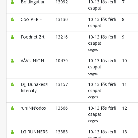
Boldingatlan
13092
10-13 fős férfi
7
csapat
Coo-PER +
13130
10-13 fős férfi
8
csapat
Foodnet Zrt.
13216
10-13 fős férfi
9
csapat
ceges
VÁV UNION
10479
10-13 fős férfi
10
csapat
ceges
DJJ Dunakeszi
13157
10-13 fős férfi
11
Intercity
csapat
ceges
runINN'odox
13566
10-13 fős férfi
12
csapat
ceges
LG RUNNERS
13383
10-13 fős férfi
13
csapat