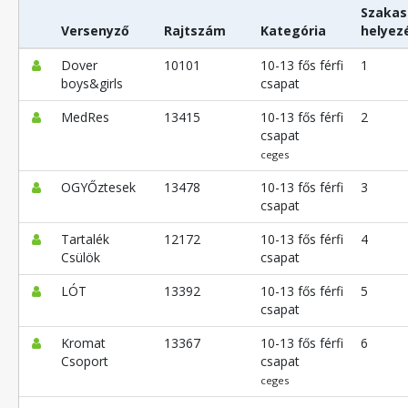
Szakas
Versenyző
Rajtszám
Kategória
helyez
Dover
10101
10-13 fős férfi
1
boys&girls
csapat
MedRes
13415
10-13 fős férfi
2
csapat
ceges
OGYŐztesek
13478
10-13 fős férfi
3
csapat
Tartalék
12172
10-13 fős férfi
4
Csülök
csapat
LÓT
13392
10-13 fős férfi
5
csapat
Kromat
13367
10-13 fős férfi
6
Csoport
csapat
ceges