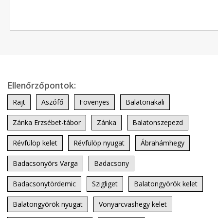
Ellenőrzőpontok:
Rajt
Aszófő
Fövenyes
Balatonakali
Zánka Erzsébet-tábor
Zánka
Balatonszepezd
Révfülöp kelet
Révfülöp nyugat
Ábrahámhegy
Badacsonyörs Varga
Badacsony
Badacsonytördemic
Szigliget
Balatongyörök kelet
Balatongyörök nyugat
Vonyarcvashegy kelet