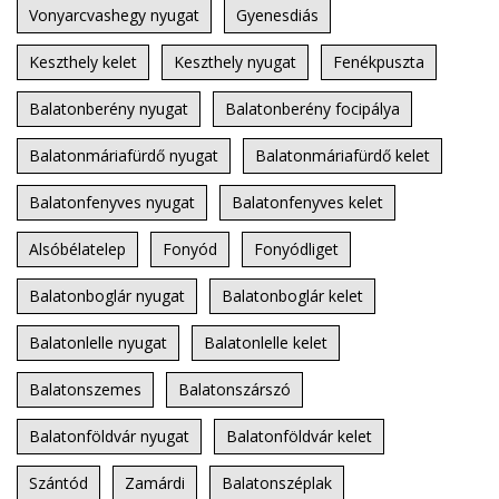
Vonyarcvashegy nyugat
Gyenesdiás
Keszthely kelet
Keszthely nyugat
Fenékpuszta
Balatonberény nyugat
Balatonberény focipálya
Balatonmáriafürdő nyugat
Balatonmáriafürdő kelet
Balatonfenyves nyugat
Balatonfenyves kelet
Alsóbélatelep
Fonyód
Fonyódliget
Balatonboglár nyugat
Balatonboglár kelet
Balatonlelle nyugat
Balatonlelle kelet
Balatonszemes
Balatonszárszó
Balatonföldvár nyugat
Balatonföldvár kelet
Szántód
Zamárdi
Balatonszéplak