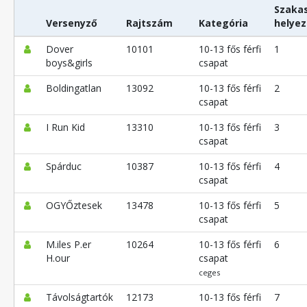
Szaka
Versenyző
Rajtszám
Kategória
helyez
Dover
10101
10-13 fős férfi
1
boys&girls
csapat
Boldingatlan
13092
10-13 fős férfi
2
csapat
I Run Kid
13310
10-13 fős férfi
3
csapat
Spárduc
10387
10-13 fős férfi
4
csapat
OGYŐztesek
13478
10-13 fős férfi
5
csapat
M.iles P.er
10264
10-13 fős férfi
6
H.our
csapat
ceges
Távolságtartók
12173
10-13 fős férfi
7