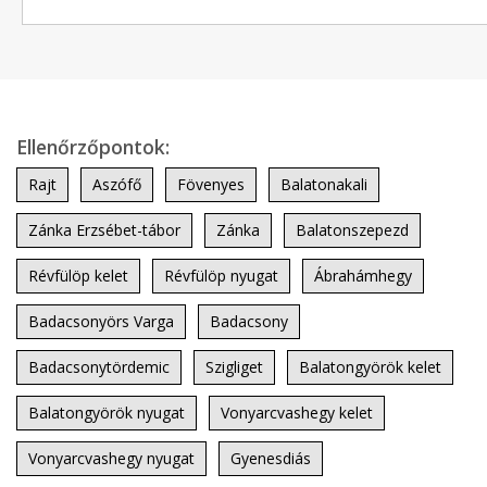
Ellenőrzőpontok:
Rajt
Aszófő
Fövenyes
Balatonakali
Zánka Erzsébet-tábor
Zánka
Balatonszepezd
Révfülöp kelet
Révfülöp nyugat
Ábrahámhegy
Badacsonyörs Varga
Badacsony
Badacsonytördemic
Szigliget
Balatongyörök kelet
Balatongyörök nyugat
Vonyarcvashegy kelet
Vonyarcvashegy nyugat
Gyenesdiás