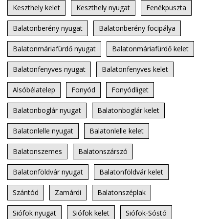
Keszthely kelet
Keszthely nyugat
Fenékpuszta
Balatonberény nyugat
Balatonberény focipálya
Balatonmáriafürdő nyugat
Balatonmáriafürdő kelet
Balatonfenyves nyugat
Balatonfenyves kelet
Alsóbélatelep
Fonyód
Fonyódliget
Balatonboglár nyugat
Balatonboglár kelet
Balatonlelle nyugat
Balatonlelle kelet
Balatonszemes
Balatonszárszó
Balatonföldvár nyugat
Balatonföldvár kelet
Szántód
Zamárdi
Balatonszéplak
Siófok nyugat
Siófok kelet
Siófok-Sóstó