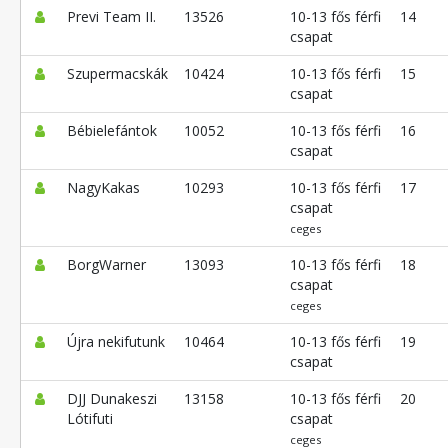
Previ Team II.
13526
10-13 fős férfi
14
csapat
Szupermacskák
10424
10-13 fős férfi
15
csapat
Bébielefántok
10052
10-13 fős férfi
16
csapat
NagyKakas
10293
10-13 fős férfi
17
csapat
ceges
BorgWarner
13093
10-13 fős férfi
18
csapat
ceges
Újra nekifutunk
10464
10-13 fős férfi
19
csapat
DJJ Dunakeszi
13158
10-13 fős férfi
20
Lótifuti
csapat
ceges