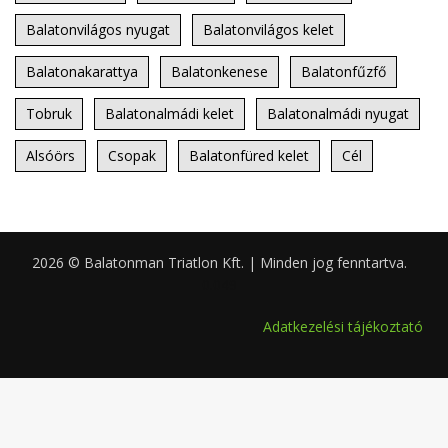
Balatonvilágos nyugat
Balatonvilágos kelet
Balatonakarattya
Balatonkenese
Balatonfűzfő
Tobruk
Balatonalmádi kelet
Balatonalmádi nyugat
Alsóörs
Csopak
Balatonfüred kelet
Cél
2026 © Balatonman Triatlon Kft. | Minden jog fenntartva.
0.049
Adatkezelési tájékoztató