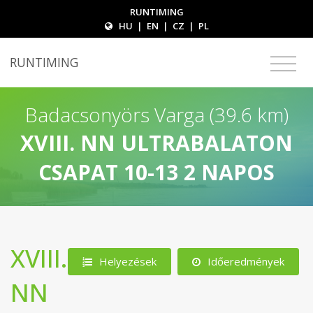
RUNTIMING
HU
|
EN
|
CZ
|
PL
RUNTIMING
Badacsonyörs Varga (39.6 km)
XVIII. NN ULTRABALATON
CSAPAT 10-13 2 NAPOS
XVIII.
Helyezések
Időeredmények
NN