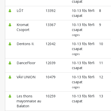
csapat
LÓT
13392
10-13 fős férfi
8
csapat
Kromat
13367
10-13 fős férfi
9
Csoport
csapat
ceges
Dentons II.
12042
10-13 fős férfi
10
csapat
ceges
DanceFloor
12039
10-13 fős férfi
11
csapat
VÁV UNION
10479
10-13 fős férfi
12
csapat
ceges
Les thons
10259
10-13 fős férfi
13
mayonnaise au
csapat
Balaton