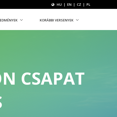
HU
|
EN
|
CZ
|
PL
REDMÉNYEK
KORÁBBI VERSENYEK
ON CSAPAT
S