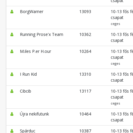
csapat
BorgWarner
13093
10-13 fős fé
csapat
ceges
Running Prose'x Team
10362
10-13 fős fé
csapat
M.iles P.er H.our
10264
10-13 fős fé
csapat
ceges
I Run Kid
13310
10-13 fős fé
csapat
Cibcib
13117
10-13 fős fé
csapat
ceges
Újra nekifutunk
10464
10-13 fős fé
csapat
Spárduc
10387
10-13 fős fé