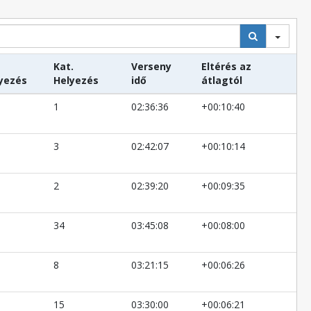
Kat.
Verseny
Eltérés az
yezés
Helyezés
idő
átlagtól
1
02:36:36
+00:10:40
3
02:42:07
+00:10:14
2
02:39:20
+00:09:35
34
03:45:08
+00:08:00
8
03:21:15
+00:06:26
15
03:30:00
+00:06:21