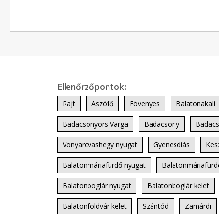
Ellenőrzőpontok:
Rajt
Aszófő
Fövenyes
Balatonakali
Badacsonyörs Varga
Badacsony
Badacs
Vonyarcvashegy nyugat
Gyenesdiás
Kesz
Balatonmáriafürdő nyugat
Balatonmáriafürdő
Balatonboglár nyugat
Balatonboglár kelet
Balatonföldvár kelet
Szántód
Zamárdi