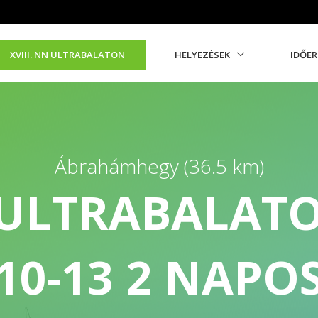
XVIII. NN ULTRABALATON
HELYEZÉSEK
IDŐE
Ábrahámhegy (36.5 km)
N ULTRABALAT
10-13 2 NAPO