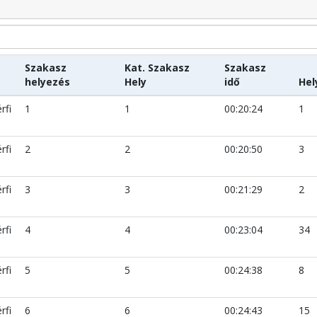
Szakasz
Kat. Szakasz
Szakasz
helyezés
Hely
idő
Hel
rfi
1
1
00:20:24
1
rfi
2
2
00:20:50
3
rfi
3
3
00:21:29
2
rfi
4
4
00:23:04
34
rfi
5
5
00:24:38
8
rfi
6
6
00:24:43
15