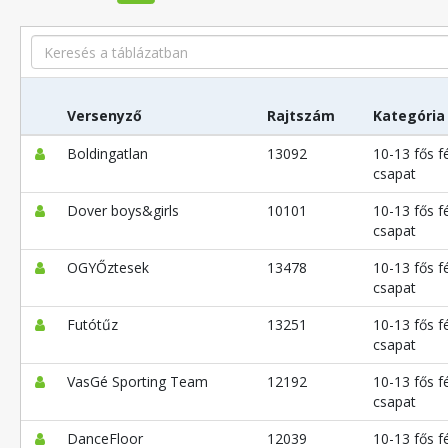
Search
Versenyző
Rajtszám
Kategória
Boldingatlan
13092
10-13 fős fé
csapat
Dover boys&girls
10101
10-13 fős fé
csapat
OGYŐztesek
13478
10-13 fős fé
csapat
Futótűz
13251
10-13 fős fé
csapat
VasGé Sporting Team
12192
10-13 fős fé
csapat
DanceFloor
12039
10-13 fős fé