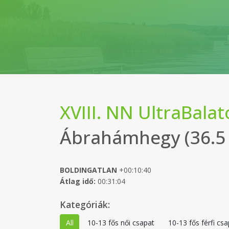
XVIII. NN UltraBala
Ábrahámhegy (36.5
BOLDINGATLAN
+00:10:40
Átlag idő:
00:31:04
Kategóriák:
All
10-13 fős női csapat
10-13 fős férfi csa