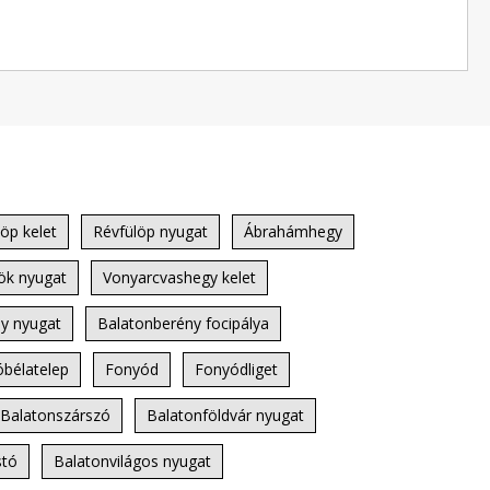
öp kelet
Révfülöp nyugat
Ábrahámhegy
ök nyugat
Vonyarcvashegy kelet
y nyugat
Balatonberény focipálya
óbélatelep
Fonyód
Fonyódliget
Balatonszárszó
Balatonföldvár nyugat
stó
Balatonvilágos nyugat