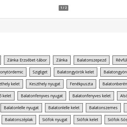
1 / 2
Zánka Erzsébet-tábor
Zánka
Balatonszepezd
Révfül
onytördemic
Szigliget
Balatongyörök kelet
Balatongyör
thely kelet
Keszthely nyugat
Fenékpuszta
Balatonberén
 kelet
Balatonfenyves nyugat
Balatonfenyves kelet
Als
Balatonlelle nyugat
Balatonlelle kelet
Balatonszemes
Balatonszéplak
Siófok nyugat
Siófok kelet
Siófok-Só