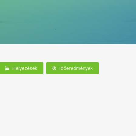
Helyezések
Időeredmények