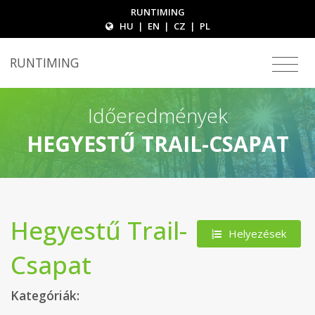
RUNTIMING
HU
|
EN
|
CZ
|
PL
RUNTIMING
Időeredmények
HEGYESTŰ TRAIL-CSAPAT
Hegyestű Trail-
Helyezések
Csapat
Kategóriák: