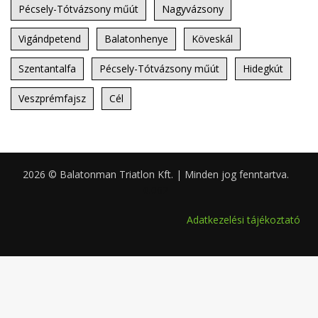
Pécsely-Tótvázsony műút
Nagyvázsony
Vigándpetend
Balatonhenye
Köveskál
Szentantalfa
Pécsely-Tótvázsony műút
Hidegkút
Veszprémfajsz
Cél
2026 © Balatonman Triatlon Kft. | Minden jog fenntartva.
0.062
Adatkezelési tájékoztató