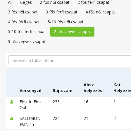
All
Céges
2 fős női csapat
2 fős férfi csapat
3 fős női csapat
3 fős férfi csapat
4 fős női csapat
4 fős férfi csapat
5-10 fős női csapat
5-10 fős férfi csapat
2 fős vegyes csapat
3 fős vegyes csapat
Search
Absz.
Kat.
Versenyző
Rajtszám
helyezés
Helyezé
First In First
233
16
1
Out
SALOMON
224
21
2
RUNITY