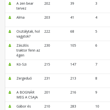
A zen bear
202
39
3
tervez
Alma
203
41
4
Osztálytali, hol
222
68
5
vagytok?
Zászlós
230
105
6
traktor fenn az
égen
Kö-Szi
215
147
7
Zergeduó
231
213
8
A BOGNÁR
201
216
9
MEG A CSAJA
Gábor és
210
283
10