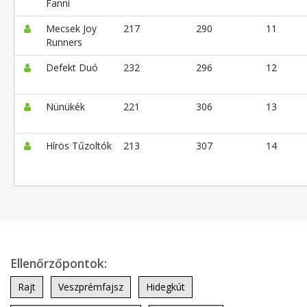
Fanni
Mecsek Joy
217
290
11
Runners
Defekt Duó
232
296
12
Nünükék
221
306
13
Hírös Tűzoltók
213
307
14
Ellenőrzőpontok:
Rajt
Veszprémfajsz
Hidegkút