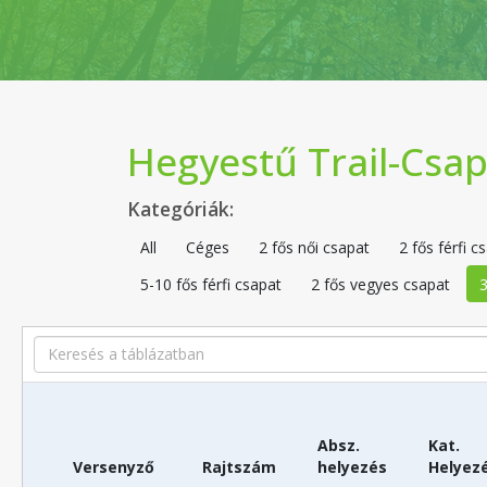
Hegyestű Trail-Csa
Kategóriák:
All
Céges
2 fős női csapat
2 fős férfi c
5-10 fős férfi csapat
2 fős vegyes csapat
3
Search
Absz.
Kat.
Versenyző
Rajtszám
helyezés
Helyez