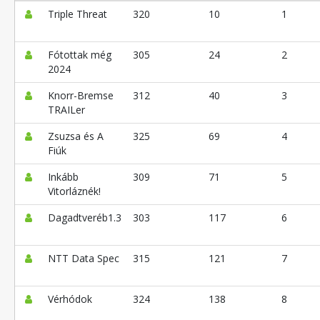
Triple Threat
320
10
1
Fótottak még
305
24
2
2024
Knorr-Bremse
312
40
3
TRAILer
Zsuzsa és A
325
69
4
Fiúk
Inkább
309
71
5
Vitorláznék!
Dagadtveréb1.3
303
117
6
NTT Data Spec
315
121
7
Vérhódok
324
138
8