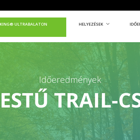
 KING®️ ULTRABALATON
HELYEZÉSEK
IDŐE
Időeredmények
ESTŰ TRAIL-C