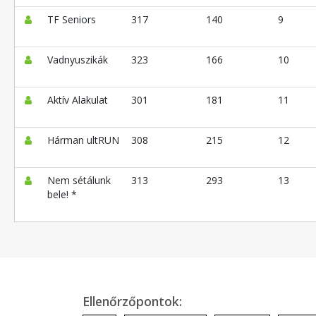
TF Seniors
317
140
9
Vadnyuszikák
323
166
10
Aktív Alakulat
301
181
11
Hárman ultRUN
308
215
12
Nem sétálunk
313
293
13
bele! *
Ellenőrzőpontok: