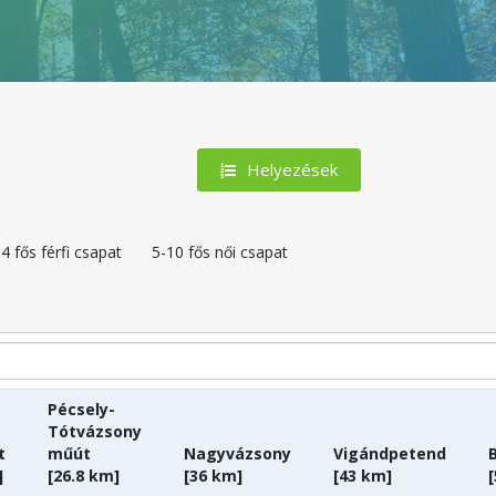
Helyezések
4 fős férfi csapat
5-10 fős női csapat
Pécsely-
Tótvázsony
t
műút
Nagyvázsony
Vigándpetend
]
[26.8 km]
[36 km]
[43 km]