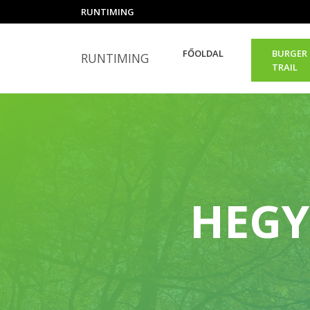
RUNTIMING
FŐOLDAL
BURGER
RUNTIMING
TRAIL
HEGY