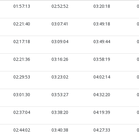
01:57:13
02:52:52
03:20:18
0
02:21:40
03:07:41
03:49:18
0
02:17:18
03:09:04
03:49:44
0
02:21:36
03:16:26
03:58:19
0
02:29:53
03:23:02
04:02:14
0
03:01:30
03:53:27
04:32:20
0
02:37:04
03:38:20
04:19:39
0
02:44:02
03:40:38
04:27:33
0