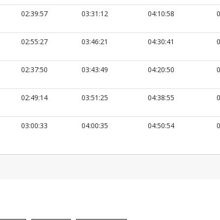
02:39:57
03:31:12
04:10:58
0
02:55:27
03:46:21
04:30:41
0
02:37:50
03:43:49
04:20:50
0
02:49:14
03:51:25
04:38:55
0
03:00:33
04:00:35
04:50:54
0