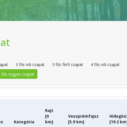
pat
sapat
3 fős női csapat
3 fős férfi csapat
4 fős női csapat
 fős vegyes csapat
Rajt
[0
Veszprémfajsz
Hidegkú
és
Kategória
km]
[5.9 km]
[19.2 km