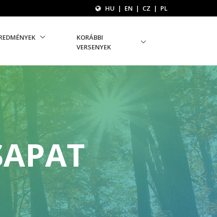
HU
|
EN
|
CZ
|
PL
REDMÉNYEK
KORÁBBI
VERSENYEK
SAPAT